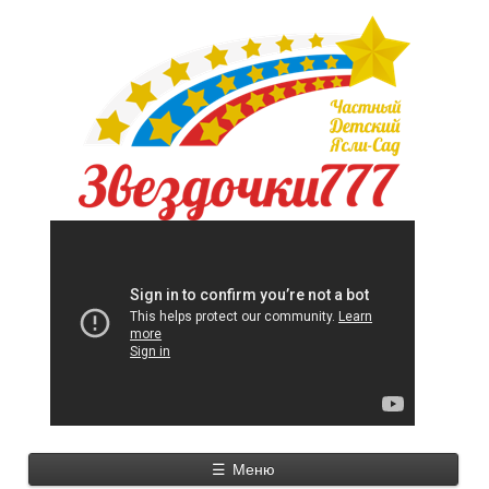
☰
Меню