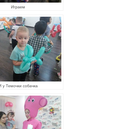
Играем
И у Темочки собачка