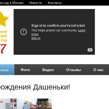
ли-сад в Москве
Новости
Контакты
Фото
Видео
Отзывы
О нас
татьи
рождения Дашеньки!