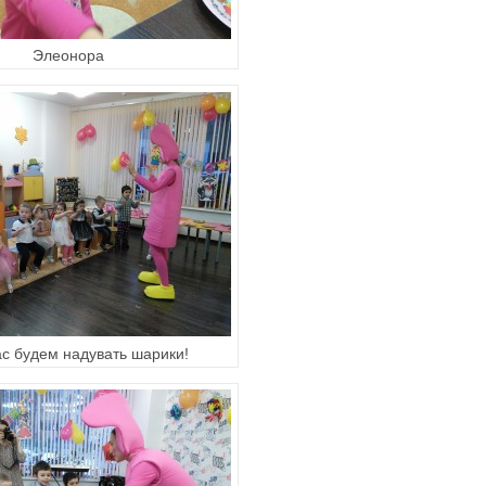
Элеонора
ас будем надувать шарики!