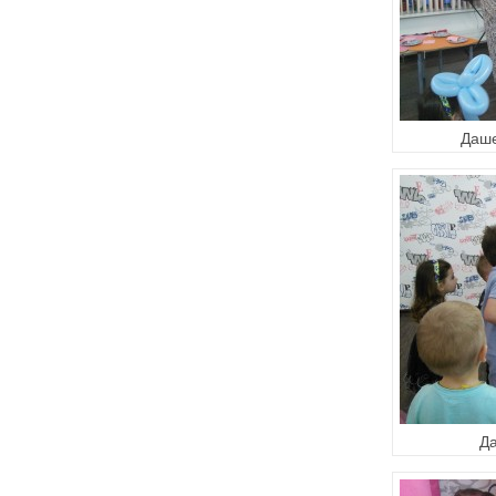
Даше
Да