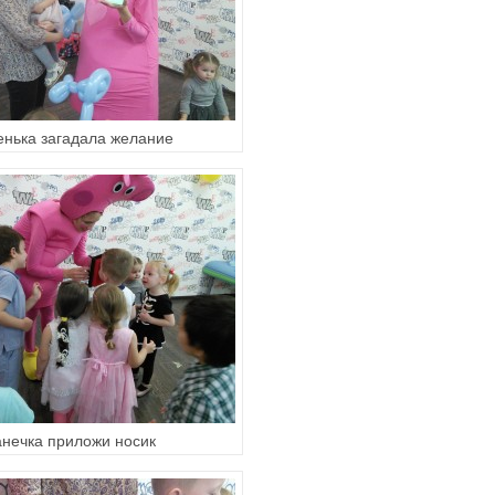
нька загадала желание
нечка приложи носик