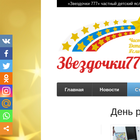
«Звездочки 777» частный детский яс
Главная
Новости
С
День 