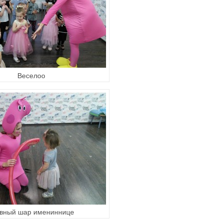
Веселоо
вный шар имениннице